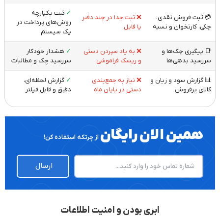
✓
ثبت یکپارچه
️💳 ثبت فروش نقدی،
❌ ثبت جدا در چند دفتر
روش‌های پرداخت در
چکی، کارتخوان و نسیه
یا فایل
یک سیستم
📑 پیگیری چک‌ها و
❌ به یاد سپردن دستی
✓
هشدار خودکار
سررسید بدهی‌ها
و ریسک فراموشی
سررسید چک و مطالبات
📊 گزارش سود و زیان و
❌ نیاز به جمع‌بندی
✓
گزارش لحظه‌ای،
کالای پرفروش
دستی در پایان ماه
دقیق و قابل فیلتر
همین الان رایگان
از چرتکه استفاده کن!
ارسال
ابری بودن و امنیت اطلاعات