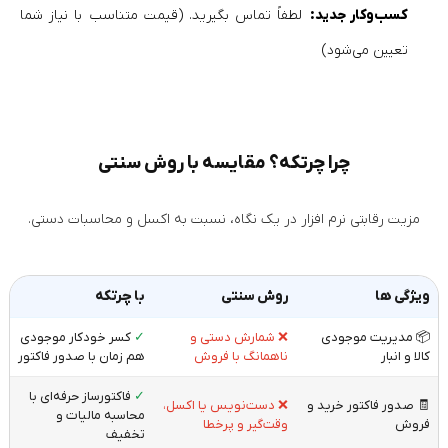
کسب‌وکار جدید:
لطفاً تماس بگیرید. (قیمت متناسب با نیاز شما
تعیین می‌شود)
چرا چرتکه؟ مقایسه با روش سنتی
مزیت رقابتی نرم‌ افزار در یک نگاه، نسبت به اکسل و محاسبات دستی.
ویژگی ها
روش سنتی
با چرتکه
📦 مدیریت موجودی
❌ شمارش دستی و
✓
کسر خودکار موجودی
کالا و انبار
ناهمانگ با فروش
هم‌ زمان با صدور فاکتور
✓
فاکتورساز حرفه‌ای با
🧾 صدور فاکتور خرید و
❌ دست‌نویس یا اکسل،
محاسبه مالیات و
فروش
وقت‌گیر و پرخطا
تخفیف