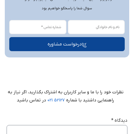
ارائه گزارشات جامع شامل فروش روزانه، عملکرد صندوق،
سوال شما را پاسخگو خواهیم بود
کارتخوان، سود و زیان و …
اجرای نرم‌ افزار تحت شبکه بدون محدودیت مسافت
امکانات عمومی
درخواست مشاوره
تعریف دوره‌ های مالی بدون محدودیت
گروه‌ بندی و زیرگروه‌ بندی کالاها و اشخاص به‌صورت نامحدود
ورود اطلاعات اشخاص و کالاها از طریق فایل اکسل
معرفی حساب‌های بانکی، صندوق و کارتخوان بدون محدودیت
امکان تعریف هزینه‌ ها و درآمد ها
نظرات خود را با ما و سایر کاربران به اشتراک بگذارید، اگر نیاز به
تنظیم و مدیریت سطوح قیمتی خرید و فروش
راهنمایی داشتید با شماره
در تماس باشید
52127 021
ایجاد و مدیریت چندین انبار بدون محدودیت
تعریف کاربران متعدد و تعیین سطح دسترسی
دیدگاه
*
ثبت پیش‌ فاکتور، فاکتور های خرید و فروش، برگشت از خرید و
برگشت از فروش