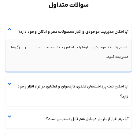
سوالات متداول
در این میان، استفاده از
نرم افزار آرایشی و بهداشتی
نیز برای کسب‌
وکارهایی که علاوه بر عطر، محصولات آرایشی و بهداشتی عرضه می‌کنند،
آیا امکان مدیریت موجودی و انبار محصولات عطر و ادکلن وجود دارد؟
می‌تواند به یکپارچه‌ سازی مدیریت مالی و انبار کمک کرده و دقت در
ثبت فروش این دسته از کالاها را افزایش دهد.
بله، می‌توانید موجودی عطرها را بر اساس برند، حجم، رایحه و سایر ویژگی‌ها
در مجموع، انتخاب یک نرم‌ افزار حسابداری ابری و ساده برای
مدیریت کنید.
کسب‌وکارهای عطر و ادکلن می‌تواند به بهبود فرآیندهای مالی و
شفافیت بیشتر در امور مالی کمک کند. این ابزار نه تنها کارایی و دقت را
افزایش می‌دهد، بلکه باعث کاهش اشتباهات انسانی و صرفه‌جویی در
آیا امکان ثبت پرداخت‌های نقدی، کارتخوان و اعتباری در نرم‌ افزار وجود
زمان نیز می‌شود.
دارد؟
ویژگی ها و امکانات مهم نرم افزار حسابداری برای
آیا نرم‌ افزار از طریق موبایل هم قابل دسترسی است؟
مغازه های عطر و ادکلن فروشی