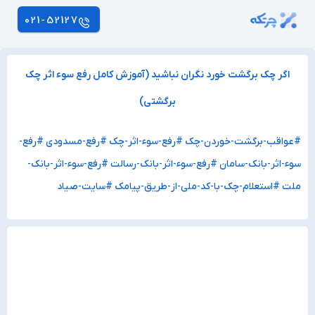
021-52127
اگر چک برگشت خورد نگران نباشید (آموزش کامل رفع سوء اثر چک
برگشتی)
#عواقب-برگشت-خوردن-چک
#رفع-سوء-اثر-چک
#رفع-مسدودی
#رفع-
سوء-اثر-بانک-سامان
#رفع-سوء-اثر-بانک-رسالت
#رفع-سوء-اثر-بانک-
ملت
#استعلام-چک-با-کد-ملی-از-طریق-پیامک
#سایت-صیاد