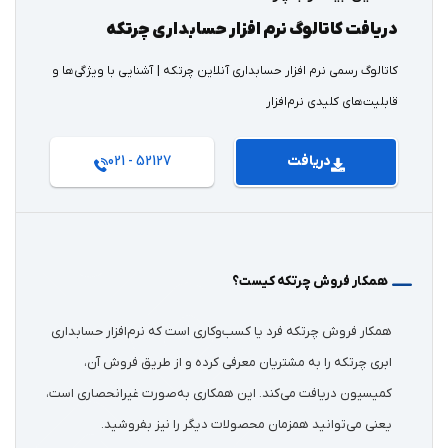
زمان و هزینه جداگانه صرف کنید. ما بسته کاملی از
دریافت کاتالوگ نرم افزار حسابداری چرتکه
کاتالوگ‌ها، بنرها، ویدیوها، محتوای تبلیغاتی و حتی
کاتالوگ رسمی نرم افزار حسابداری آنلاین چرتکه | آشنایی با ویژگی‌ها و
مشاوره تخصصی بازاریابی را در اختیار شما می‌گذاریم
قابلیت‌های کلیدی نرم‌افزار
تا با اطمینان به بازار ورود کنید.
دریافت
52127 - 021
✔️ پشتیبانی فنی و تجاری بی‌واسطه
در مسیر فروش و خدمات‌رسانی تنها نیستید!
نمایندگان ما از ارتباط مستقیم و سریع با تیم‌های
فنی و فروش چرتکه بهره‌مند می‌شوند تا به سرعت
همکار فروش چرتکه کیست؟
به سوالات، مشکلات و نیازهای مشتریان پاسخ داده و
رضایت آن‌ها را جلب کنند.
همکار فروش چرتکه فرد یا کسب‌وکاری است که نرم‌افزار حسابداری
ابری چرتکه را به مشتریان معرفی کرده و از طریق فروش آن،
✔️ امکان دریافت نمایندگی انحصاری منطقه‌ای
کمیسیون دریافت می‌کند. این همکاری به‌صورت غیرانحصاری است،
با اثبات توانمندی‌هایتان، می‌توانید به نماینده
یعنی می‌توانید همزمان محصولات دیگر را نیز بفروشید.
انحصاری ما در منطقه خود تبدیل شوید و بازار