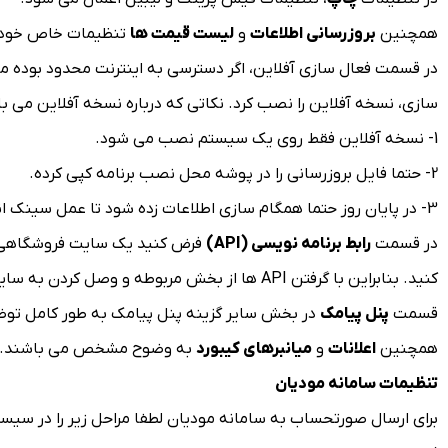
همچنین
بروزرسانی اطلاعات
و
لیست قیمت ها
تنظیمات خاص خود بن
در قسمت فعال سازی آفلاین، اگر دسترسی به اینترنت محدود بوده م
سازی، نسخه آفلاین را نصب کرد. نکاتی که درباره نسخه آفلاین می باش
1- نسخه آفلاین فقط روی یک سیستم نصب می شود.
2- حتما فایل بروزرسانی را در پوشه محل نصب برنامه کپی کرده.
3- در پایان روز حتما همگام سازی اطلاعات زده شود تا عمل سینک انجام شود و پیشنهاد می شود بروزرسانی در زمان هایی انجام شود که تعداد کاربرها در سیستم کم باشد.
در قسمت
رابط برنامه نویسی (API)
فرض کنید یک سایت فروشگاهی داش
کنید. بنابراین با گرفتن API ها از بخش مربوطه و وصل کردن به سایت مد نظر، یک رابطه منظم و مستقیم بین نرم افزار چرتکه و سایت شخصی خود داشته باشید.
قسمت
پنل پیامک
در بخش سایر گزینه پنل پیامک به طور کامل توضیح
همچنین
اعلانات
و
میانبرهای کیبورد
به وضوح مشخص می باشند.
تنظیمات سامانه مودیان
برای ارسال صورتحساب به سامانه مودیان لطفا مراحل زیر را در سیست